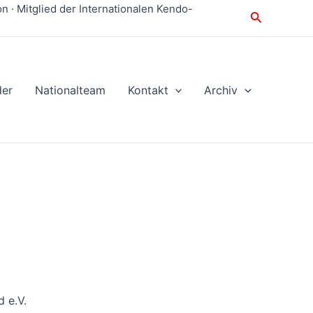
 · Mitglied der Internationalen Kendo-
Suche
der
Nationalteam
Kontakt
Archiv
 e.V.