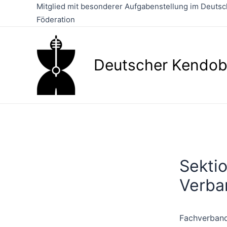
Zum
Mitglied mit besonderer Aufgabenstellung im Deutsch
Inhalt
Föderation
springen
Deutscher Kendob
Sekti
Verba
Fachverband