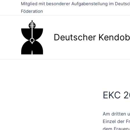
Zum
Mitglied mit besonderer Aufgabenstellung im Deutsch
Inhalt
Föderation
springen
Deutscher Kendob
EKC 20
Am dritten 
Einzel der F
dem Frauen-