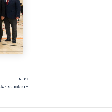
NEXT
Ursprung der Kendo-Techniken – Online-Vortrag mit Nagao Sensei (Hanshi 8. DAN) was sent to 372 subscribers of the DKenB list on MailChimp!