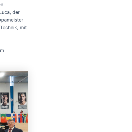
en
Luca, der
ropameister
Technik, mit
um