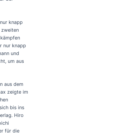
 nur knapp
n zweiten
olkämpfen
or nur knapp
hmann und
cht, um aus
in aus dem
ax zeigte im
chen
ich bis ins
erlag. Hiro
ichi
r für die