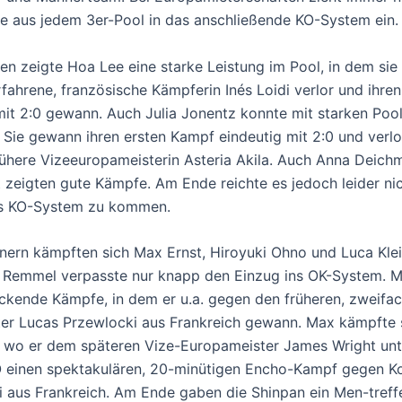
te aus jedem 3er-Pool in das anschließende KO-System ein.
en zeigte Hoa Lee eine starke Leistung im Pool, in dem sie
fahrene, französische Kämpferin Inés Loidi verlor und ihre
mit 2:0 gewann. Auch Julia Jonentz konnte mit starken Po
 Sie gewann ihren ersten Kampf eindeutig mit 2:0 und verl
rühere Vizeeuropameisterin Asteria Akila. Auch Anna Deic
 zeigten gute Kämpfe. Am Ende reichte es jedoch leider ni
ns KO-System zu kommen.
nern kämpften sich Max Ernst, Hiroyuki Ohno und Luca Kle
z Remmel verpasste nur knapp den Einzug ins OK-System. M
ckende Kämpfe, in dem er u.a. gegen den früheren, zweifa
er Lucas Przewlocki aus Frankreich gewann. Max kämpfte s
e, wo er dem späteren Vize-Europameister James Wright unt
O einen spektakulären, 20-minütigen Encho-Kampf gegen Ko
 aus Frankreich. Am Ende gaben die Shinpan ein Men-treffe