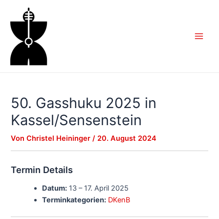
Zum
Inhalt
springen
Main
Men
50. Gasshuku 2025 in
Kassel/Sensenstein
Von
Christel Heininger
/
20. August 2024
Termin Details
Datum:
13
–
17. April 2025
Terminkategorien:
DKenB