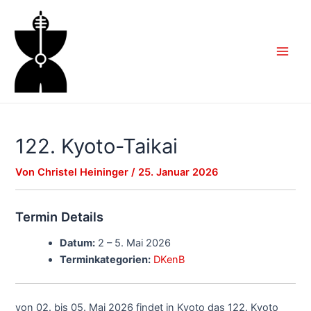
Zum
Inhalt
springen
Main
Men
122. Kyoto-Taikai
Von
Christel Heininger
/
25. Januar 2026
Termin Details
Datum:
2
–
5. Mai 2026
Terminkategorien:
DKenB
von 02. bis 05. Mai 2026 findet in Kyoto das 122. Kyoto