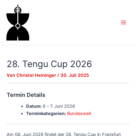
Zum
Inhalt
springen
Main
Men
28. Tengu Cup 2026
Von
Christel Heininger
/
30. Juli 2025
Termin Details
Datum:
6
–
7. Juni 2026
Terminkategorien:
Bundesweit
Am 06. Juni 2026 findet der 28. Tengu Cup in Frankfurt