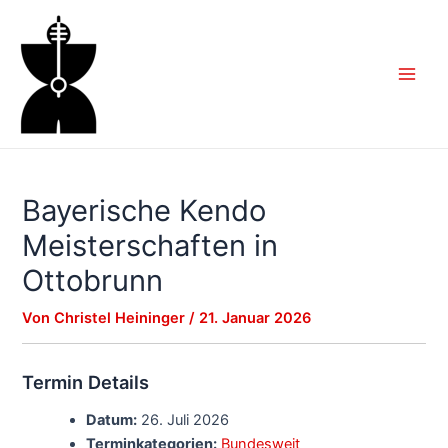
Zum
Inhalt
springen
Main
Men
Bayerische Kendo
Meisterschaften in
Ottobrunn
Von
Christel Heininger
/
21. Januar 2026
Termin Details
Datum:
26. Juli 2026
Terminkategorien:
Bundesweit