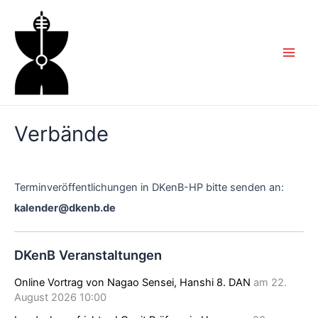
Zum
Inhalt
springen
Main
Men
Verbände
Terminveröffentlichungen in DKenB-HP bitte senden an:
kalender@dkenb.de
DKenB Veranstaltungen
Online Vortrag von Nagao Sensei, Hanshi 8. DAN
am 22.
August 2026 10:00